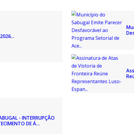
Mun
Des
2026...
Ass
Reú
 SABUGAL - INTERRUPÇÃO
CIMENTO DE Á...