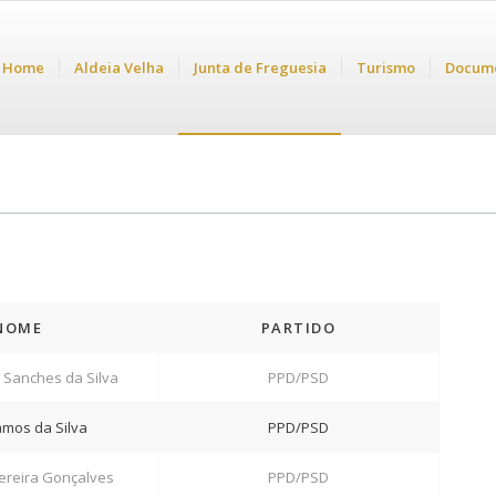
Home
Aldeia Velha
Junta de Freguesia
Turismo
Docum
NOME
PARTIDO
 Sanches da Silva
PPD/PSD
Ramos da Silva
PPD/PSD
 Pereira Gonçalves
PPD/PSD