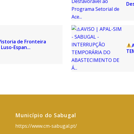
Des
istoria de Fronteira
Luso-Espan...
TE
Município do Sabugal
https://www.cm-sabugal.pt/